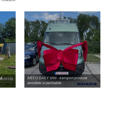
ceastă perioadă dificilă
 promptitudine și în cel
r noastre.
nă
IVECO DAILY VAN - transport produse
sensibile si perisabile