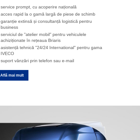
neficia de următoarele servicii puse la dispoziția
umneavoastră:
service prompt, cu acoperire națională
acces rapid la o gamă largă de piese de schimb
garanție extinsă și consultanță logistică pentru
business
serviciul de "atelier mobil" pentru vehiculele
achiziționate în rețeaua Briaris
asistență tehnică "24/24 International" pentru gama
IVECO
suport vânzări prin telefon sau e-mail
Află mai mult