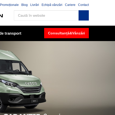
Promoționale
Blog
Livrări
Echipă vânzări
Cariere
Contact
 de transport
Consultanță&Vânzări