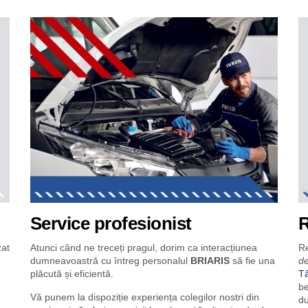
racțiune pe care o avem cu clienții noștri, este făcută cu profesionalism
Service profesionist
R
zat
Atunci când ne treceți pragul, dorim ca interacțiunea
R
dumneavoastră cu întreg personalul
BRIARIS
să fie una
de
plăcută și eficientă.
Tâ