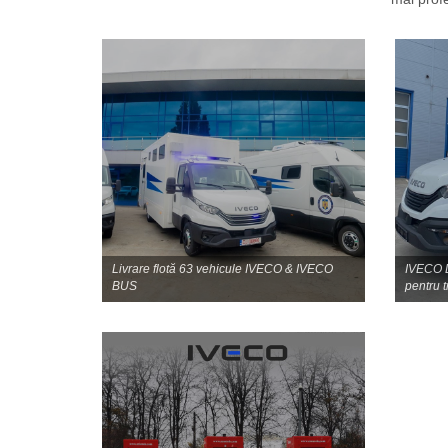
Suntem dedicați îndepli
pentru noi toți. Pentru
mai profe
Livrare flotă 63 vehicule IVECO & IVECO
IVECO D
BUS
pentru t