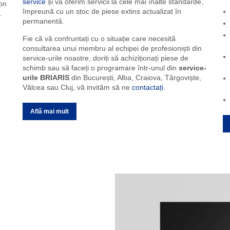
be
Vă punem la dispoziție experiența colegilor nostri din
d
service
și vă oferim servicii la cele mai înalte standarde,
fon
împreună cu un stoc de piese extins actualizat în
.
permanentă.
Fie că vă confruntați cu o situație care necesită
consultarea unui membru al echipei de profesioniști din
service-urile noastre, doriți să achiziționați piese de
schimb sau să faceți o programare într-unul din
service-
urile BRIARIS
din București, Alba, Craiova, Târgoviște,
Vâlcea sau Cluj, vă invităm să ne
contactați
.
Află mai mult