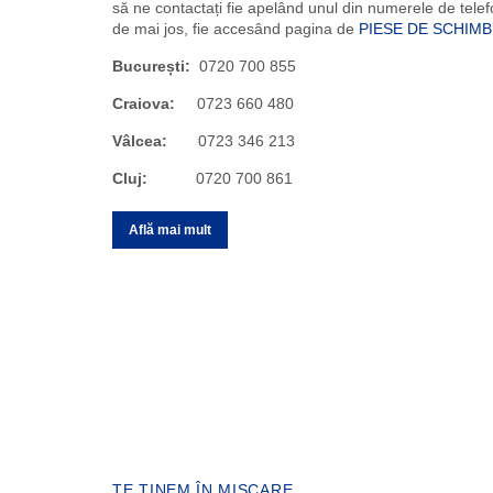
disponibilitatea pieselor de schimb sau despre
campaniile pe care le avem în desfășurare, vă invităm
să ne contactați fie apelând unul din numerele de tele
de mai jos, fie accesând pagina de
PIESE DE SCHIMB
București:
0720 700 855
Craiova:
0723 660 480
Vâlcea:
0723 346 213
Cluj:
0720 700 861
Află mai mult