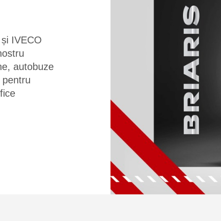
 și IVECO
ostru
ne, autobuze
 pentru
fice