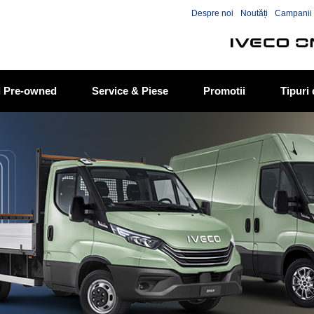
Skip to the content
Despre noi
Noutăți
Campanii 
ed Pre-owned
Service & Piese
Promotii
Tipuri