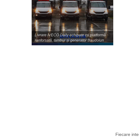
Livrare IVECO Daily echipate cu platformă
ranforsată, tambur și generator Baudoiun