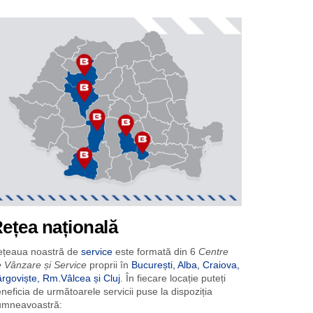
 și dedicare.
ețea națională
ețeaua noastră de
service
este formată din 6
Centre
 Vânzare și Service
proprii în
București, Alba, Craiova,
rgoviște, Rm.Vâlcea și Cluj
. În fiecare locație puteți