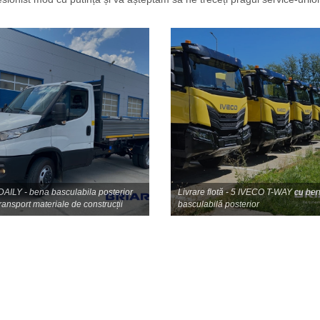
nirii nevoilor de mișcare a transportatorilor din România, mai ales în a
 asta suntem aici pentru dumneavoastră în fiecare zi: livrăm comenzile cu
sionist mod cu putință și vă așteptăm să ne treceți pragul service-urilo
AILY - bena basculabila posterior
Livrare flotă - 5 IVECO T-WAY cu be
ransport materiale de construcții
basculabilă posterior