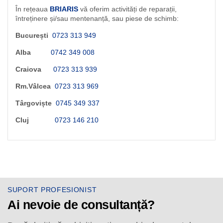
În rețeaua
BRIARIS
vă oferim activități de reparații,
întreținere și/sau mentenanță, sau piese de schimb:
București
0723 313 949
Alba
0742 349 008
Craiova
0723 313 939
Rm.Vâlcea
0723 313 969
Târgoviște
0745 349 337
Cluj
0723 146 210
SUPORT PROFESIONIST
Ai nevoie de consultanță?