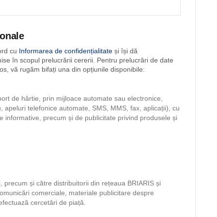
sonale
cord cu
Informarea de confidențialitate
și își dă
e în scopul prelucrării cererii. Pentru prelucrări de date
jos, vă rugăm bifați una din opțiunile disponibile:
rt de hârtie, prin mijloace automate sau electronice,
u, apeluri telefonice automate, SMS, MMS, fax, aplicații), cu
e informative, precum și de publicitate privind produsele și
, precum și către distribuitorii din rețeaua BRIARIS și
 comunicări comerciale, materiale publicitare despre
 efectuază cercetări de piață.