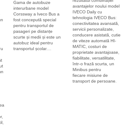
rezultatul combinației
Gama de autobuze
avantajelor noului model
interurbane model
IVECO Daily cu
e
Corssway a Iveco Bus a
tehnologia IVECO Bus:
un
fost concepută special
conectivitatea avansată,
pentru transportul de
servicii personalizate,
pasageri pe distanțe
conducere asistată, cutie
scurte și medii și este un
de viteze automată HI-
autobuz ideal pentru
MATIC, costuri de
ru
transportul școlar....
proprietate avantajoase,
e
fiabilitate, versatilitate,
ât
într-o frază scurta, un
ut
Minibus pentru
un
fiecare misiune de
transport de persoane.
eea
r,
il,