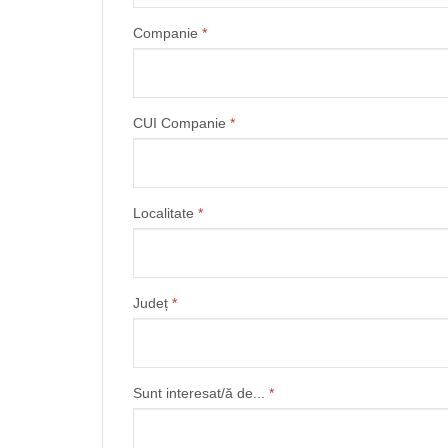
Companie
*
CUI Companie
*
Localitate
*
Județ
*
Sunt interesat/ă de...
*