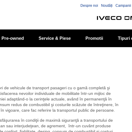
Skip to the content
Despre noi
Noutăți
Campanii 
ed Pre-owned
Service & Piese
Promotii
Tipuri
ori de vehicule de transport pasageri cu o gamă completă şi
facerea nevoilor individuale de mobilitate într-un mijloc de
niei adaptând-o la cerinţele actuale, având în permanenţă în
onsum redus de combustibil şi costurile scăzute de întreţinere, în
 vigoare, care fac referire la transportul public de persoane.
făşurarea în condiţii de maximă siguranţă a transportului de
ţean sau interjudeţean, de agrement, într-un cuvânt produse
e confort, fiablitate, desing, consum de combustibil şi costuri