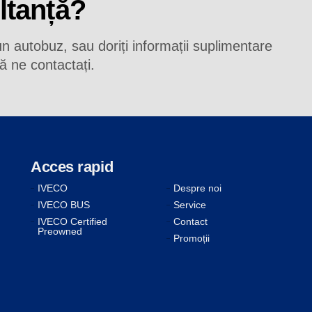
ltanță?
 un autobuz, sau doriți informații suplimentare
ă ne contactați.
Acces rapid
IVECO
Despre noi
IVECO BUS
Service
IVECO Certified
Contact
Preowned
Promoții