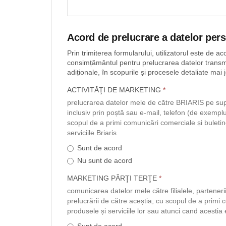
Acord de prelucrare a datelor per
Prin trimiterea formularului, utilizatorul este de a
consimțământul pentru prelucrarea datelor transmis
adiționale, în scopurile și procesele detaliate mai 
ACTIVITĂŢI DE MARKETING
*
prelucrarea datelor mele de către BRIARIS pe supo
inclusiv prin poștă sau e-mail, telefon (de exempl
scopul de a primi comunicări comerciale și buletin
serviciile Briaris
Sunt de acord
Nu sunt de acord
MARKETING PĂRŢI TERŢE
*
comunicarea datelor mele către filialele, partenerii
prelucrării de către aceștia, cu scopul de a primi
produsele și serviciile lor sau atunci cand acestia
Sunt de acord