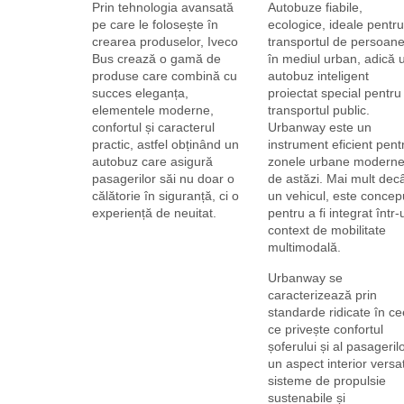
Prin tehnologia avansată
Autobuze fiabile,
pe care le folosește în
ecologice, ideale pentru
crearea produselor, Iveco
transportul de persoan
Bus crează o gamă de
în mediul urban, adică 
produse care combină cu
autobuz inteligent
succes eleganța,
proiectat special pentru
elementele moderne,
transportul public.
confortul și caracterul
Urbanway este un
practic, astfel obținând un
instrument eficient pent
autobuz care asigură
zonele urbane modern
pasagerilor săi nu doar o
de astăzi. Mai mult dec
călătorie în siguranță, ci o
un vehicul, este concep
experiență de neuitat.
pentru a fi integrat într-
context de mobilitate
multimodală.
Urbanway se
caracterizează prin
standarde ridicate în c
ce privește confortul
șoferului și al pasagerilo
un aspect interior versat
sisteme de propulsie
sustenabile și