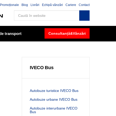
Promoționale
Blog
Livrări
Echipă vânzări
Cariere
Contact
 de transport
Consultanță&Vânzări
IVECO Bus
Autobuze turistice IVECO Bus
Autobuze urbane IVECO Bus
Autobuze interurbane IVECO
Bus