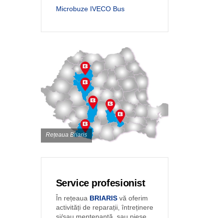
Microbuze IVECO Bus
Rețeaua Briaris
Service profesionist
În rețeaua
BRIARIS
vă oferim
activități de reparații, întreținere
și/sau mentenanță, sau piese