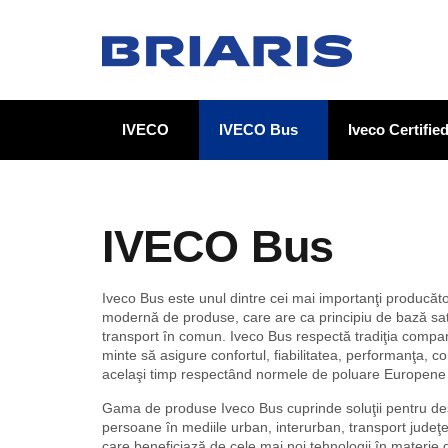
IVECO
IVECO Bus
Iveco Certifi
IVECO Bus
Iveco Bus este unul dintre cei mai importanţi producăt
modernă de produse, care are ca principiu de bază satis
transport în comun. Iveco Bus respectă tradiţia compa
minte să asigure confortul, fiabilitatea, performanţa, c
acelaşi timp respectând normele de poluare Europene în
Gama de produse Iveco Bus cuprinde soluţii pentru des
persoane în mediile urban, interurban, transport jude
care beneficiază de cele mai noi tehnologii în materie d