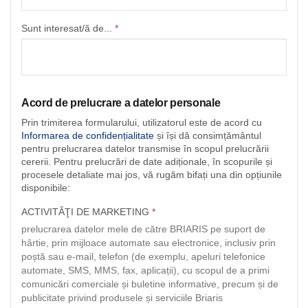
Sunt interesat/ă de...
*
Acord de prelucrare a datelor personale
Prin trimiterea formularului, utilizatorul este de acord cu
Informarea de confidențialitate
și își dă consimțământul
pentru prelucrarea datelor transmise în scopul prelucrării
cererii. Pentru prelucrări de date adiționale, în scopurile și
procesele detaliate mai jos, vă rugăm bifați una din opțiunile
disponibile:
ACTIVITĂŢI DE MARKETING
*
prelucrarea datelor mele de către BRIARIS pe suport de
hârtie, prin mijloace automate sau electronice, inclusiv prin
poștă sau e-mail, telefon (de exemplu, apeluri telefonice
automate, SMS, MMS, fax, aplicații), cu scopul de a primi
comunicări comerciale și buletine informative, precum și de
publicitate privind produsele și serviciile Briaris