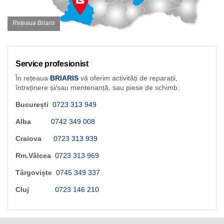
Rețeaua Briaris
Service profesionist
În rețeaua
BRIARIS
vă oferim activități de reparații,
întreținere și/sau mentenanță, sau piese de schimb:
București
0723 313 949
Alba
0742 349 008
Craiova
0723 313 939
Rm.Vâlcea
0723 313 969
Târgoviște
0745 349 337
Cluj
0723 146 210