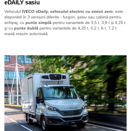
eDAILY sasiu
Vehiculul
IVECO eDaily, vehiculul electric cu emisii zero
, este
disponibil în 3 versiuni diferite - furgon, şasiu sau cabină pentru
echipaj, cu
punte simplă
pentru variantele de 3,5 t, 3,8 t și 4,25 t
şi cu
punte dublă
pentru variantele de 4,25 t, 5,2 t, 6 t, 7,2 t
masă maxim autorizată.