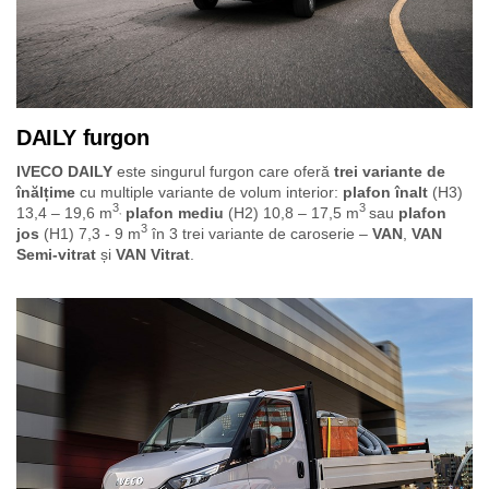
DAILY furgon
IVECO DAILY
este singurul furgon care oferă
trei variante de
înălțime
cu multiple variante de volum interior:
plafon înalt
(H3)
3
3
13,4 – 19,6 m
plafon mediu
(H2) 10,8 – 17,5 m
sau
plafon
,
3
jos
(H1) 7,3 - 9 m
în 3 trei variante de caroserie –
VAN
,
VAN
Semi-vitrat
și
VAN Vitrat
.