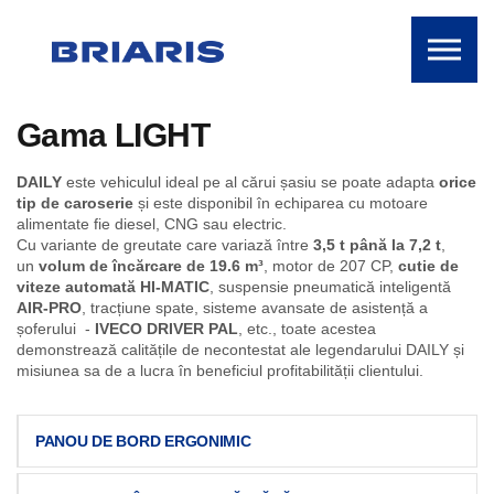
Skip to the content
Gama LIGHT
DAILY
este vehiculul ideal pe al cărui șasiu se poate adapta
orice
tip de caroserie
și este disponibil în echiparea cu motoare
alimentate fie diesel, CNG sau electric.
Cu variante de greutate care variază între
3,5 t până la 7,2 t
,
un
volum de încărcare de 19.6 m³
, motor de 207 CP,
cutie de
viteze automată HI-MATIC
, suspensie pneumatică inteligentă
AIR-PRO
, tracțiune spate, sisteme avansate de asistență a
șoferului -
IVECO DRIVER PAL
, etc., toate acestea
demonstrează calitățile de necontestat ale legendarului DAILY și
misiunea sa de a lucra în beneficiul profitabilității clientului.
PANOU DE BORD ERGONIMIC