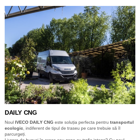
DAILY CNG
Noul
IVECO DAILY CNG
este soluția perfecta pentru
transportul
ecologic
, indiferent de tipul de traseu pe care trebuie să îl
parcurgeți.
Livrare de bunuri în orașe sau zone cu trafic intens? Cu noul