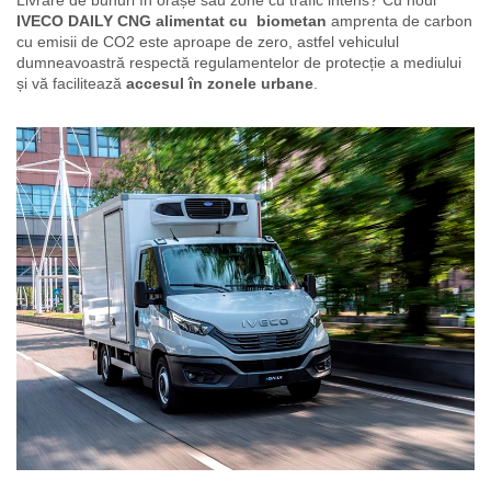
IVECO DAILY CNG alimentat cu biometan
amprenta de carbon
cu emisii de CO2 este aproape de zero, astfel vehiculul
dumneavoastră respectă regulamentelor de protecție a mediului
și vă facilitează
accesul în zonele urbane
.