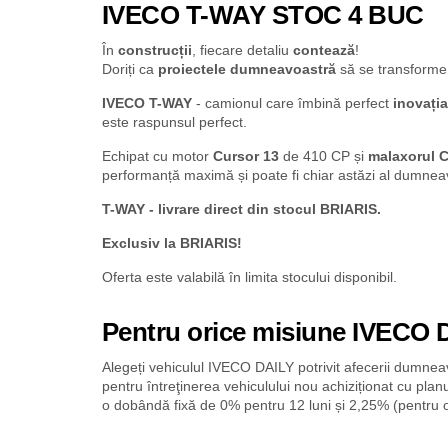
IVECO T-WAY STOC 4 BUC
În
construcții
, fiecare detaliu
contează
!
Doriți ca
proiectele dumneavoastră
să se transforme
IVECO T-WAY
- camionul care îmbină perfect
inovația
este raspunsul perfect.
Echipat cu motor
Cursor 13
de 410 CP și
malaxorul 
performanță maximă și poate fi chiar astăzi al dumnea
T-WAY - livrare direct din stocul BRIARIS.
Exclusiv la BRIARIS!
Oferta este valabilă în limita stocului disponibil.
Pentru orice misiune IVECO 
Alegeți vehiculul IVECO DAILY potrivit afecerii dumneavo
pentru întreţinerea vehiculului nou achiziționat cu plan
o dobândă fixă de 0% pentru 12 luni și 2,25% (pentru o