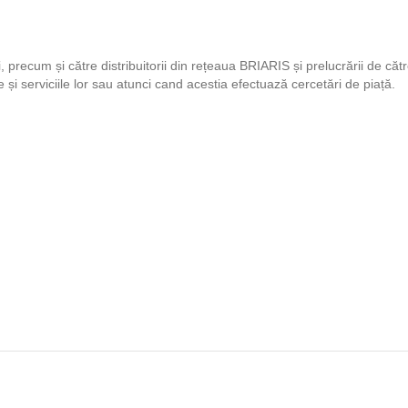
i, precum și către distribuitorii din rețeaua BRIARIS și prelucrării de că
și serviciile lor sau atunci cand acestia efectuază cercetări de piață.