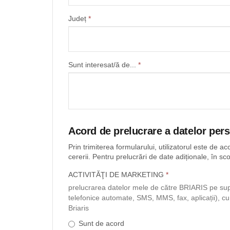
Județ
*
Sunt interesat/ă de...
*
Acord de prelucrare a datelor per
Prin trimiterea formularului, utilizatorul este de a
cererii. Pentru prelucrări de date adiționale, în sc
ACTIVITĂŢI DE MARKETING
*
prelucrarea datelor mele de către BRIARIS pe supor
telefonice automate, SMS, MMS, fax, aplicații), cu 
Briaris
Sunt de acord