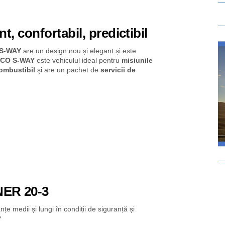
, confortabil, predictibil
 S-WAY
are un design nou și elegant și este
ECO S-WAY
este vehiculul ideal pentru
misiunile
ombustibil
şi are un pachet de
servicii de
ER 20-3
țe medii și lungi în condiții de siguranță și
?