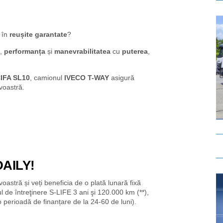
 în
reușite garantate
?
,
performanța
și
manevrabilitatea
cu
puterea
,
CIFA SL10
, camionul
IVECO T-WAY
asigură
voastră.
DAILY!
astră și veți beneficia de o plată lunară fixă
ul de întreţinere S-LIFE 3 ani şi 120.000 km (**),
 perioadă de finanțare de la 24-60 de luni).