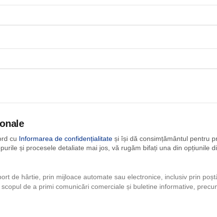
sonale
cord cu
Informarea de confidențialitate
și își dă consimțământul pentru pr
opurile și procesele detaliate mai jos, vă rugăm bifați una din opțiunile d
t de hârtie, prin mijloace automate sau electronice, inclusiv prin poșt
scopul de a primi comunicări comerciale și buletine informative, precum ș