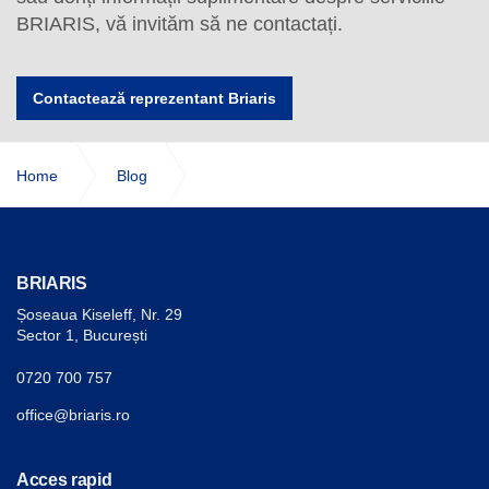
Contactează reprezentant Briaris
Home
Blog
Cat consuma un camion si alte informatii utile pentru
soferi
BRIARIS
Șoseaua Kiseleff, Nr. 29
Sector 1, București
0720 700 757
office@briaris.ro
Acces rapid
IVECO
Despre noi
IVECO BUS
Service