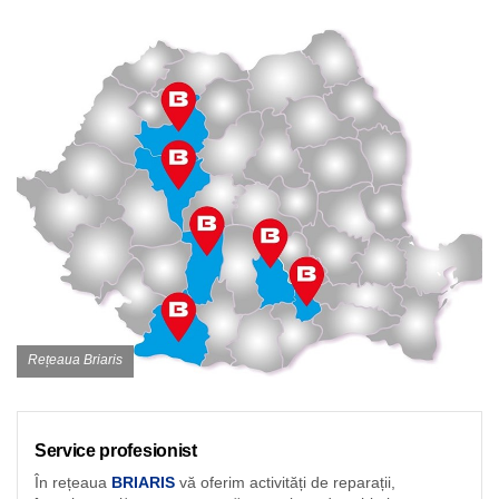
Rețeaua Briaris
Service profesionist
În rețeaua
BRIARIS
vă oferim activități de reparații,
întreținere și/sau mentenanță, sau piese de schimb:
București
0723 313 949