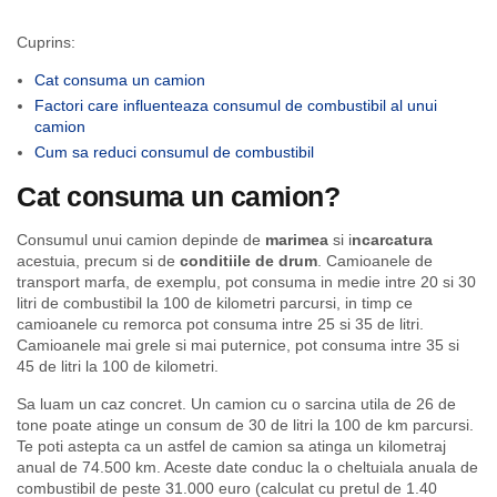
Cuprins:
Cat consuma un camion
Factori care influenteaza consumul de combustibil al unui
camion
Cum sa reduci consumul de combustibil
Cat consuma un camion?
Consumul unui camion depinde de
marimea
si i
ncarcatura
acestuia, precum si de
conditiile de drum
. Camioanele de
transport marfa, de exemplu, pot consuma in medie intre 20 si 30
litri de combustibil la 100 de kilometri parcursi, in timp ce
camioanele cu remorca pot consuma intre 25 si 35 de litri.
Camioanele mai grele si mai puternice, pot consuma intre 35 si
45 de litri la 100 de kilometri.
Sa luam un caz concret. Un camion cu o sarcina utila de 26 de
tone poate atinge un consum de 30 de litri la 100 de km parcursi.
Te poti astepta ca un astfel de camion sa atinga un kilometraj
anual de 74.500 km. Aceste date conduc la o cheltuiala anuala de
combustibil de peste 31.000 euro (calculat cu pretul de 1.40