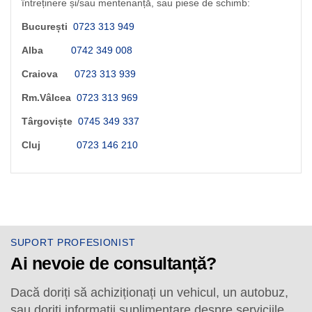
Alba
0742 349 008
Craiova
0723 313 939
Rm.Vâlcea
0723 313 969
Târgoviște
0745 349 337
Cluj
0723 146 210
SUPORT PROFESIONIST
Ai nevoie de consultanță?
Dacă doriți să achiziționați un vehicul, un autobuz,
sau doriți informații suplimentare despre serviciile
BRIARIS, vă invităm să ne contactați.