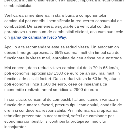
periodica a camionului este un alt aspect important al economisirii
combustibilului.
Verificarea si mentinerea in stare buna a componentelor
camionului pot contribui semnificativ la reducerea consumului de
combustibil. De asemenea, asigura-te ca vehiculul condus
garanteaza un consum de combustibil eficient, asa cum sunt cele
din
gama de camioane Iveco Way
.
Apoi, o alta recomandare este sa reduci viteza. Un autocamion
obisnuit merge aproximativ 65% sau mai mult din timpul sau de
functionare la viteze mari, apropiate de cea atinsa pe autostrada.
Mai concret, daca reduci viteza camionului de la 70 la 65 km/h,
poti economisi aproximativ 1300 de euro pe an sau mai mult, in
functie si de ceilalti factori. Daca reduci viteza la 60 km/h, atunci
poti economisi inca 1.600 de euro, ceea ce inseamna ca
economiile realizate anual se ridica la 2900 de euro.
In concluzie, consumul de combustibil al unui camion variaza in
functie de numerosi factori, precum tipul camionului, conditiile de
drum si conducerea responsabila. Prin informarea si aplicarea
tehnicilor prezentate in acest articol, soferii de camioane pot
economisi combustibil si contribui la protejarea mediului
inconjurator.