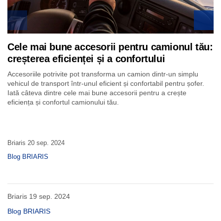
Cele mai frecvente probleme intalnite la
camioane si cum sa le eviti
Evita surprizele neplacute pe drum! Afla care sunt problemele
comune la camioane si cum sa le previi prin intretinere regulata si
o conducere responsabila.
Briaris
15 nov. 2024
Blog BRIARIS
Briaris
19 sep. 2024
Blog BRIARIS