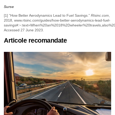
Surse
[1] “How Better Aerodynamics Lead to Fuel Savings.”
Rtsinc.com
,
2018, www.rtsinc.com/guides/how-better-aerodynamics-lead-fuel-
savings#:~:text=When%20an%2018%2Dwheeler%20travels,also%2
Accessed 27 June 2023.
Articole recomandate