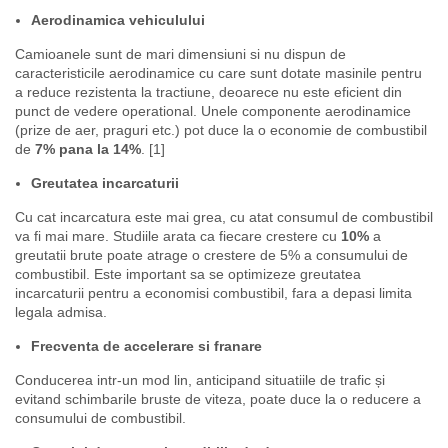
Aerodinamica vehiculului
Camioanele sunt de mari dimensiuni si nu dispun de
caracteristicile aerodinamice cu care sunt dotate masinile pentru
a reduce rezistenta la tractiune, deoarece nu este eficient din
punct de vedere operational. Unele componente aerodinamice
(prize de aer, praguri etc.) pot duce la o economie de combustibil
de
7% pana la 14%
. [1]
Greutatea incarcaturii
Cu cat incarcatura este mai grea, cu atat consumul de combustibil
va fi mai mare. Studiile arata ca fiecare crestere cu
10%
a
greutatii brute poate atrage o crestere de 5% a consumului de
combustibil. Este important sa se optimizeze greutatea
incarcaturii pentru a economisi combustibil, fara a depasi limita
legala admisa.
Frecventa de accelerare si franare
Conducerea intr-un mod lin, anticipand situatiile de trafic și
evitand schimbarile bruste de viteza, poate duce la o reducere a
consumului de combustibil.